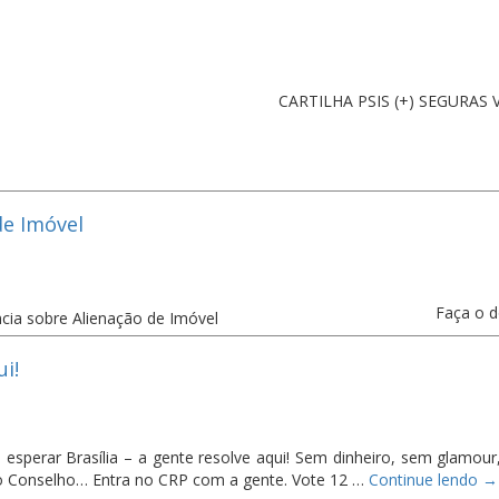
CARTILHA PSIS (+) SEGURAS 
de Imóvel
Faça o d
i!
sperar Brasília – a gente resolve aqui! Sem dinheiro, sem glamour
 Conselho… Entra no CRP com a gente. Vote 12 …
Continue lendo
→