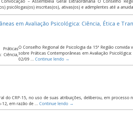
e Convocação – Assembleia Geral Extraordinária O Conselho Regi
os) psicólogas(os) inscritas(os), ativas(os) e adimplentes até a anui
neas em Avaliação Psicológica: Ciência, Ética e Tra
O Conselho Regional de Psicologia da 15ª Região convida v
sobre Práticas Contemporâneas em Avaliação Psicológica: C
02/09 …
Continue lendo
→
ral do CRP-15, no uso de suas atribuições, deliberou, em processo n
a-12, em razão de …
Continue lendo
→