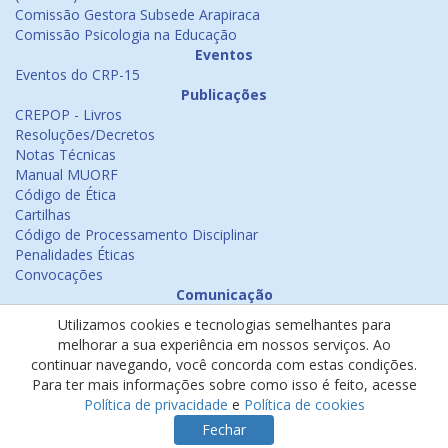
Comissão Gestora Subsede Arapiraca
Comissão Psicologia na Educação
Eventos
Eventos do CRP-15
Publicações
CREPOP - Livros
Resoluções/Decretos
Notas Técnicas
Manual MUORF
Código de Ética
Cartilhas
Código de Processamento Disciplinar
Penalidades Éticas
Convocações
Comunicação
Notícias
Utilizamos cookies e tecnologias semelhantes para
Emissão de Certificados
melhorar a sua experiência em nossos serviços. Ao
Psicologia na Mídia
continuar navegando, você concorda com estas condições.
Ouvidoria
Para ter mais informações sobre como isso é feito, acesse
Política de cookies
Política de privacidade
e
Política de cookies
Política de privacidade
Fechar