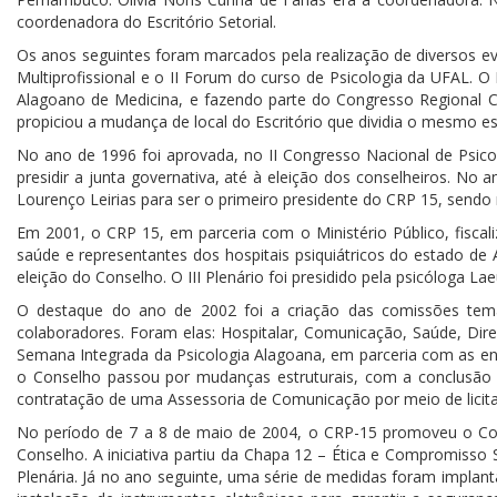
coordenadora do Escritório Setorial.
Os anos seguintes foram marcados pela realização de diversos eve
Multiprofissional e o II Forum do curso de Psicologia da UFAL. O
Alagoano de Medicina, e fazendo parte do Congresso Regional Co
propiciou a mudança de local do Escritório que dividia o mesmo e
No ano de 1996 foi aprovada, no II Congresso Nacional de Psico
presidir a junta governativa, até à eleição dos conselheiros. No
Lourenço Leirias para ser o primeiro presidente do CRP 15, sendo 
Em 2001, o CRP 15, em parceria com o Ministério Público, fiscal
saúde e representantes dos hospitais psiquiátricos do estado de A
eleição do Conselho. O III Plenário foi presidido pela psicóloga Lae
O destaque do ano de 2002 foi a criação das comissões temát
colaboradores. Foram elas: Hospitalar, Comunicação, Saúde, Dir
Semana Integrada da Psicologia Alagoana, em parceria com as en
o Conselho passou por mudanças estruturais, com a conclusão 
contratação de uma Assessoria de Comunicação por meio de licitaç
No período de 7 a 8 de maio de 2004, o CRP-15 promoveu o Cong
Conselho. A iniciativa partiu da Chapa 12 – Ética e Compromisso
Plenária. Já no ano seguinte, uma série de medidas foram impla