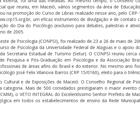
nça interna, foi uma das medidas. Ao mesmo tempo, o Conselho co
ial que reuniu, em Maceió, vários segmentos da área de Educação, 
ultou na promoção do Curso de Libras realizado nesse ano, pelo CRP
ww.crp15.org.br, um eficaz instrumento de divulgação e de contato
ação do Dia do Psicólogo (exclusivo para debates, palestras e ativid
ano de 2005.
te de Psicologia (CONPSI), foi realizado de 23 a 26 de maio de 20
urso de Psicologia da Universidade Federal de Alagoas e o apoio d
 Secretaria Estadual de Turismo (Setur). O CONPSI reuniu cerca de
 de Pesquisa e Pós-Graduação em Psicologia e da Associação Bras
ssionais de áreas afins do Brasil e do exterior. No mesmo ano foi 
cólogo José Felix Vilanova Barros (CRP 15/0160), eleito para o triên
o Cultural e de Exposições de Maceió. O Conselho Regional de Psi
 da categoria. Mais de 500 convidados prestigiaram o maior evento
 (CMM), o VETO INTEGRAL do Excelentíssimo Senhor Prefeito de Macei
dagógica em todos os estabelecimentos de ensino da Rede Municipa