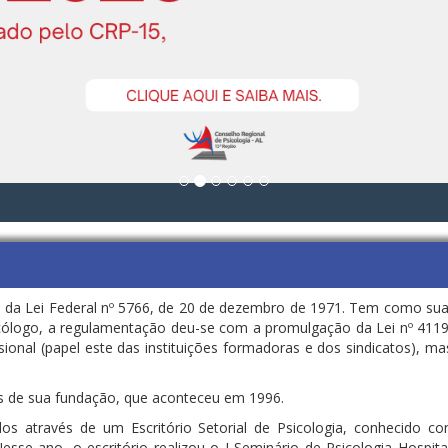
s da Lei Federal nº 5766, de 20 de dezembro de 1971. Tem como suas 
psicólogo, a regulamentação deu-se com a promulgação da Lei nº 4
ional (papel este das instituições formadoras e dos sindicatos), m
es de sua fundação, que aconteceu em 1996.
s através de um Escritório Setorial de Psicologia, conhecido c
esse ano, o escritório realizou o I Seminário de Psicologia Hospit