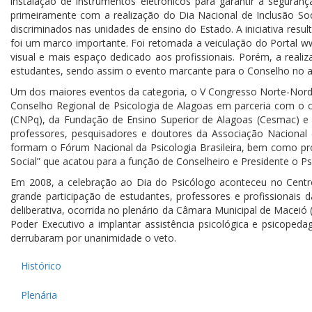
instalação de instrumentos eletrônicos para garantir a segura
primeiramente com a realização do Dia Nacional de Inclusão Soc
discriminados nas unidades de ensino do Estado. A iniciativa res
foi um marco importante. Foi retomada a veiculação do Portal w
visual e mais espaço dedicado aos profissionais. Porém, a realiz
estudantes, sendo assim o evento marcante para o Conselho no 
Um dos maiores eventos da categoria, o V Congresso Norte-Nordes
Conselho Regional de Psicologia de Alagoas em parceria com o c
(CNPq), da Fundação de Ensino Superior de Alagoas (Cesmac) e da
professores, pesquisadores e doutores da Associação Nacional
formam o Fórum Nacional da Psicologia Brasileira, bem como profi
Social” que acatou para a função de Conselheiro e Presidente o Psi
Em 2008, a celebração ao Dia do Psicólogo aconteceu no Centr
grande participação de estudantes, professores e profissionais
deliberativa, ocorrida no plenário da Câmara Municipal de Maceió
Poder Executivo a implantar assistência psicológica e psicope
derrubaram por unanimidade o veto.
Histórico
Plenária