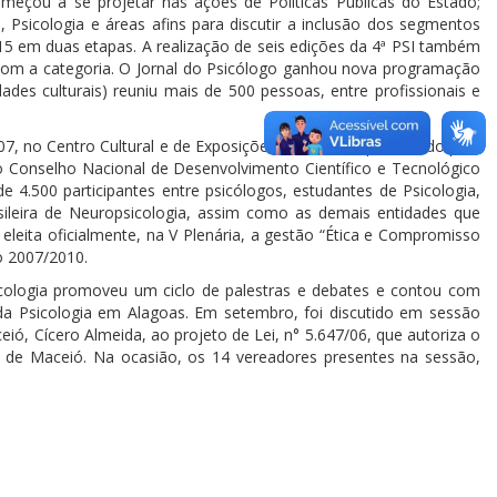
meçou a se projetar nas ações de Políticas Públicas do Estado;
Psicologia e áreas afins para discutir a inclusão dos segmentos
-15 em duas etapas. A realização de seis edições da 4ª PSI também
 com a categoria. O Jornal do Psicólogo ganhou nova programação
ades culturais) reuniu mais de 500 pessoas, entre profissionais e
07, no Centro Cultural e de Exposições de Maceió, promovido pelo
o Conselho Nacional de Desenvolvimento Científico e Tecnológico
 4.500 participantes entre psicólogos, estudantes de Psicologia,
ileira de Neuropsicologia, assim como as demais entidades que
eleita oficialmente, na V Plenária, a gestão “Ética e Compromisso
io 2007/2010.
cologia promoveu um ciclo de palestras e debates e contou com
 da Psicologia em Alagoas. Em setembro, foi discutido em sessão
ó, Cícero Almeida, ao projeto de Lei, n° 5.647/06, que autoriza o
l de Maceió. Na ocasião, os 14 vereadores presentes na sessão,