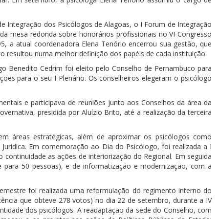
 de Integração dos Psicólogos de Alagoas, o I Forum de Integração
do da mesa redonda sobre honorários profissionais no VI Congresso
95, a atual coordenadora Elena Tenório encerrou sua gestão, que
o resultou numa melhor definição dos papéis de cada instituição.
ogo Benedito Cedrim foi eleito pelo Conselho de Pernambuco para
ições para o seu I Plenário. Os conselheiros elegeram o psicólogo
mentais e participava de reuniões junto aos Conselhos da área da
rnativa, presidida por Aluízio Brito, até a realização da terceira
 em áreas estratégicas, além de aproximar os psicólogos como
Jurídica. Em comemoração ao Dia do Psicólogo, foi realizada a I
continuidade as ações de interiorização do Regional. Em seguida
e para 50 pessoas), e de informatização e modernização, com a
emestre foi realizada uma reformulação do regimento interno do
tência que obteve 278 votos) no dia 22 de setembro, durante a IV
entidade dos psicólogos. A readaptação da sede do Conselho, com