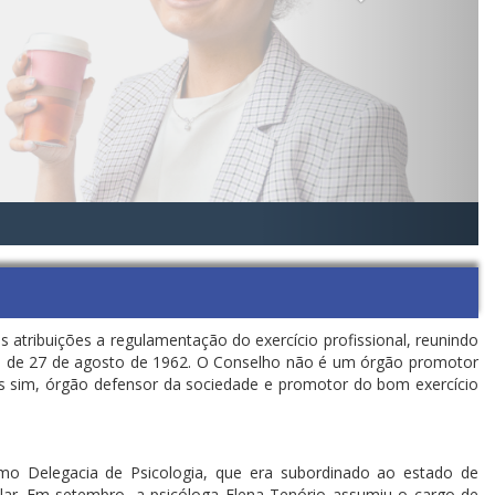
atribuições a regulamentação do exercício profissional, reunindo
119 de 27 de agosto de 1962. O Conselho não é um órgão promotor
as sim, órgão defensor da sociedade e promotor do bom exercício
omo Delegacia de Psicologia, que era subordinado ao estado de
alar. Em setembro, a psicóloga Elena Tenório assumiu o cargo de