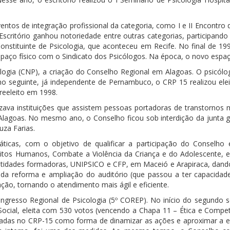
ntos de integração profissional da categoria, como I e II Encontro
 Escritório ganhou notoriedade entre outras categorias, participan
nstituinte de Psicologia, que aconteceu em Recife. No final de 19
spaço físico com o Sindicato dos Psicólogos. Na época, o novo espaç
logia (CNP), a criação do Conselho Regional em Alagoas. O psicól
 ano seguinte, já independente de Pernambuco, o CRP 15 realizou ele
reeleito em 1998.
izava instituições que assistem pessoas portadoras de transtornos 
lagoas. No mesmo ano, o Conselho ficou sob interdição da junta gove
uza Farias.
icas, com o objetivo de qualificar a participação do Conselho
eitos Humanos, Combate a Violência da Criança e do Adolescente, e 
tidades formadoras, UNIPSICO e CFP, em Maceió e Arapiraca, dando 
da reforma e ampliação do auditório (que passou a ter capacidad
ão, tornando o atendimento mais ágil e eficiente.
resso Regional de Psicologia (5º COREP). No início do segundo s
 Social, eleita com 530 votos (vencendo a Chapa 11 – Ética e Compe
ntadas no CRP-15 como forma de dinamizar as ações e aproximar a 