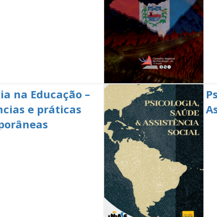
gia na Educação –
P
cias e práticas
As
porâneas