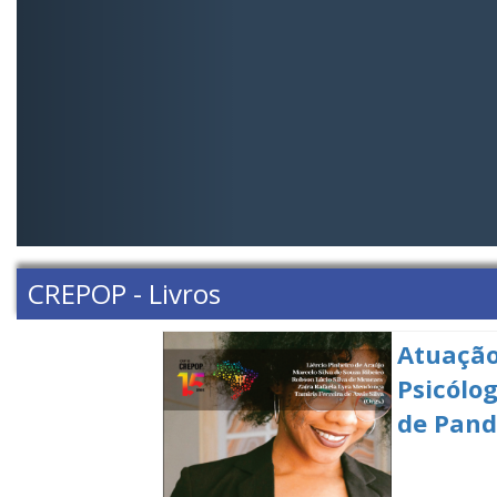
CREPOP - Livros
Atuação
Psicólo
de Pan