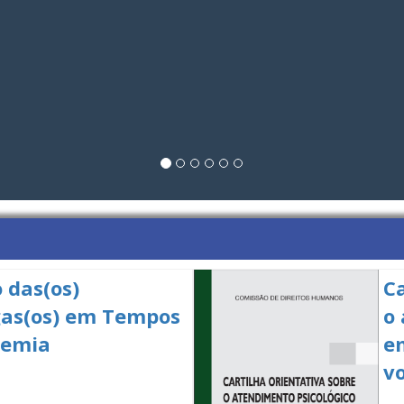
 das(os)
Ca
gas(os) em Tempos
o
demia
e
v