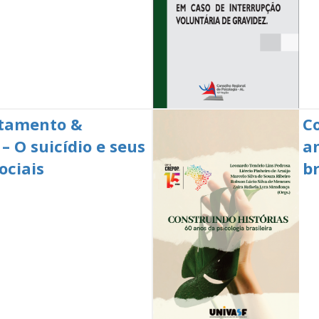
tamento &
Co
 – O suicídio e seus
a
ociais
br