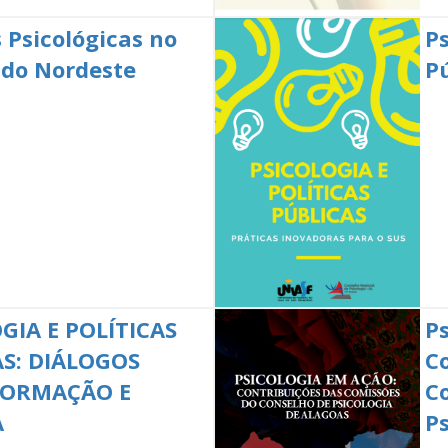
 Psicológicas no
Ps
r do Nordeste
P
GIA E POLÍTICAS
P
S: DIÁLOGOS
C
FORMAÇÃO E
C
A
P