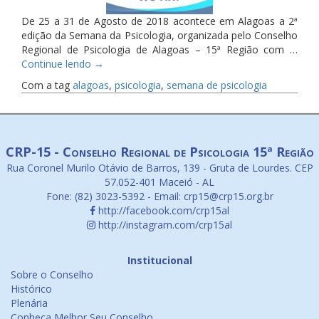
De 25 a 31 de Agosto de 2018 acontece em Alagoas a 2ª
edição da Semana da Psicologia, organizada pelo Conselho
Regional de Psicologia de Alagoas – 15ª Região com …
Continue lendo
→
Com a tag
alagoas
,
psicologia
,
semana de psicologia
CRP-15 - Conselho Regional de Psicologia 15ª Região
Rua Coronel Murilo Otávio de Barros, 139 - Gruta de Lourdes. CEP
57.052-401 Maceió - AL
Fone: (82) 3023-5392 - Email: crp15@crp15.org.br
http://facebook.com/crp15al
http://instagram.com/crp15al
Institucional
Sobre o Conselho
Histórico
Plenária
Conheça Melhor Seu Conselho