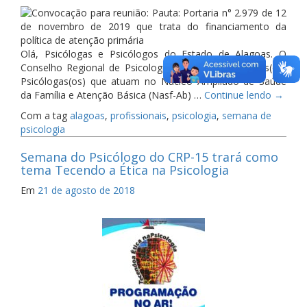
Olá, Psicólogas e Psicólogos do Estado de Alagoas. O
Conselho Regional de Psicologia (CRP-15) convoca as(os)
Psicólogas(os) que atuam no Núcleo Ampliado de Saúde
da Família e Atenção Básica (Nasf-Ab) …
Continue lendo
→
Com a tag
alagoas
,
profissionais
,
psicologia
,
semana de
psicologia
Semana do Psicólogo do CRP-15 trará como
tema Tecendo a Ética na Psicologia
Em
21 de agosto de 2018