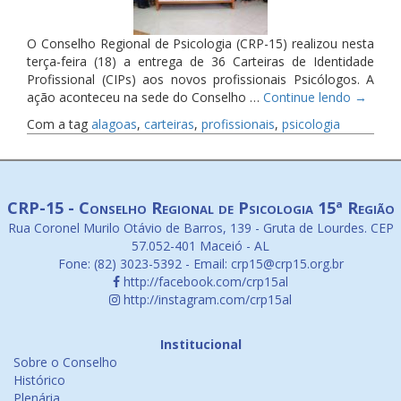
O Conselho Regional de Psicologia (CRP-15) realizou nesta
terça-feira (18) a entrega de 36 Carteiras de Identidade
Profissional (CIPs) aos novos profissionais Psicólogos. A
ação aconteceu na sede do Conselho …
Continue lendo
→
Com a tag
alagoas
,
carteiras
,
profissionais
,
psicologia
CRP-15 - Conselho Regional de Psicologia 15ª Região
Rua Coronel Murilo Otávio de Barros, 139 - Gruta de Lourdes. CEP
57.052-401 Maceió - AL
Fone: (82) 3023-5392 - Email: crp15@crp15.org.br
http://facebook.com/crp15al
http://instagram.com/crp15al
Institucional
Sobre o Conselho
Histórico
Plenária