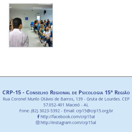
CRP-15 - Conselho Regional de Psicologia 15ª Região
Rua Coronel Murilo Otávio de Barros, 139 - Gruta de Lourdes. CEP
57.052-401 Maceió - AL
Fone: (82) 3023-5392 - Email: crp15@crp15.org.br
http://facebook.com/crp15al
http://instagram.com/crp15al