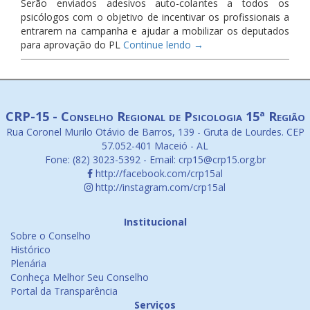
Serão enviados adesivos auto-colantes a todos os
psicólogos com o objetivo de incentivar os profissionais a
entrarem na campanha e ajudar a mobilizar os deputados
para aprovação do PL
Continue lendo
→
CRP-15 - Conselho Regional de Psicologia 15ª Região
Rua Coronel Murilo Otávio de Barros, 139 - Gruta de Lourdes. CEP
57.052-401 Maceió - AL
Fone: (82) 3023-5392 - Email: crp15@crp15.org.br
http://facebook.com/crp15al
http://instagram.com/crp15al
Institucional
Sobre o Conselho
Histórico
Plenária
Conheça Melhor Seu Conselho
Portal da Transparência
Serviços