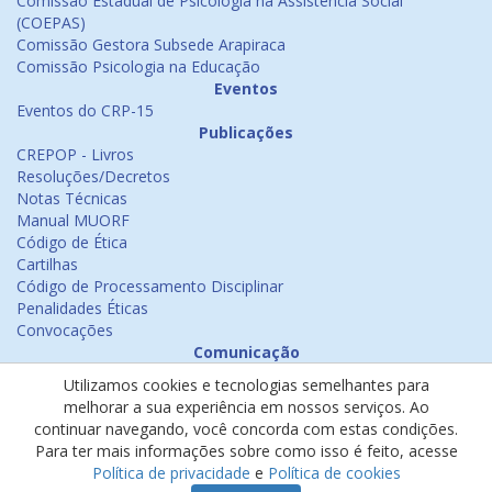
Comissão Estadual de Psicologia na Assistência Social
(COEPAS)
Comissão Gestora Subsede Arapiraca
Comissão Psicologia na Educação
Eventos
Eventos do CRP-15
Publicações
CREPOP - Livros
Resoluções/Decretos
Notas Técnicas
Manual MUORF
Código de Ética
Cartilhas
Código de Processamento Disciplinar
Penalidades Éticas
Convocações
Comunicação
Notícias
Utilizamos cookies e tecnologias semelhantes para
Emissão de Certificados
melhorar a sua experiência em nossos serviços. Ao
Psicologia na Mídia
continuar navegando, você concorda com estas condições.
Ouvidoria
Para ter mais informações sobre como isso é feito, acesse
Política de cookies
Política de privacidade
e
Política de cookies
Política de privacidade