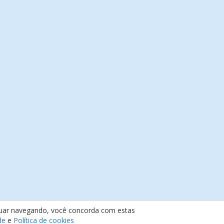
inuar navegando, você concorda com estas
de
e
Política de cookies