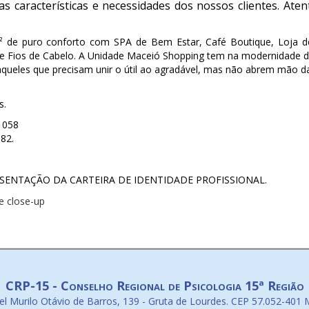
s características e necessidades dos nossos clientes. Ate
 de puro conforto com SPA de Bem Estar, Café Boutique, Loja de
ede Fios de Cabelo. A Unidade Maceió Shopping tem na modernidade de
queles que precisam unir o útil ao agradável, mas não abrem mão d
s.
1058
82.
ESENTAÇÃO DA CARTEIRA DE IDENTIDADE PROFISSIONAL.
CRP-15 - Conselho Regional de Psicologia 15ª Região
l Murilo Otávio de Barros, 139 - Gruta de Lourdes. CEP 57.052-401 