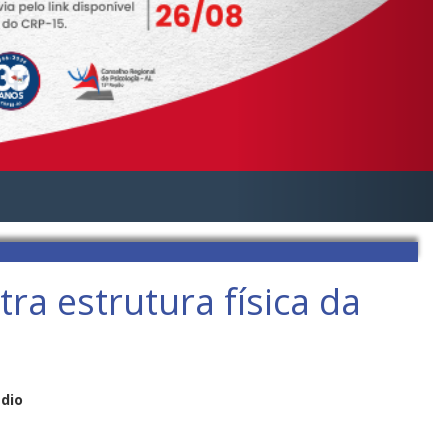
ra estrutura física da
édio