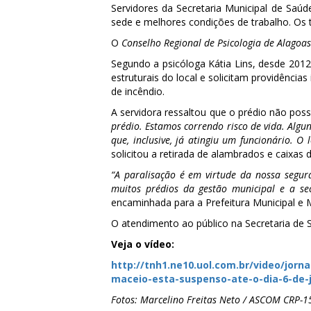
Servidores da Secretaria Municipal de Saúd
sede e melhores condições de trabalho. Os 
O
Conselho Regional de Psicologia de Alagoas
Segundo a psicóloga Kátia Lins, desde 201
estruturais do local e solicitam providênci
de incêndio.
A servidora ressaltou que o prédio não pos
prédio. Estamos correndo risco de vida. Algun
que, inclusive, já atingiu um funcionário. O
solicitou a retirada de alambrados e caixas 
“A paralisação é em virtude da nossa segur
muitos prédios da gestão municipal e a sec
encaminhada para a Prefeitura Municipal e Mi
O atendimento ao público na Secretaria de 
Veja o vídeo:
http://tnh1.ne10.uol.com.br/
video/jorna
maceio-
esta-suspenso-ate-o-dia-6-de-
Fotos: Marcelino Freitas Neto / ASCOM CRP-1