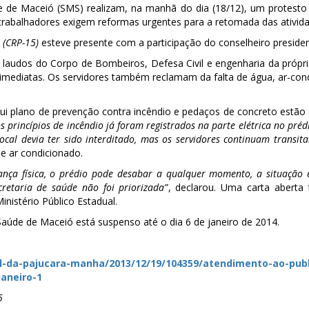
e de Maceió (SMS) realizam, na manhã do dia (18/12), um protesto co
trabalhadores exigem reformas urgentes para a retomada das ativida
 (CRP-15)
esteve presente com a participação do conselheiro presiden
2 laudos do Corpo de Bombeiros, Defesa Civil e engenharia da própr
as imediatas. Os servidores também reclamam da falta de água, ar-cond
sui plano de prevenção contra incêndio e pedaços de concreto estã
s princípios de incêndio já foram registrados na parte elétrica no pré
 local devia ter sido interditado, mas os servidores continuam transit
de ar condicionado.
ança física, o prédio pode desabar a qualquer momento, a situação 
retaria de saúde não foi priorizada”
, declarou. Uma carta aberta 
nistério Público Estadual.
Saúde de Maceió está suspenso até o dia 6 de janeiro de 2014.
l-da-pajucara-
manha/2013/12/19/104359/
atendimento-ao-publ
janeiro-1
5