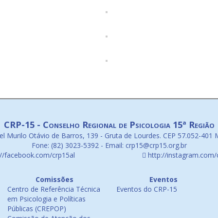
CRP-15 - Conselho Regional de Psicologia 15ª Região
l Murilo Otávio de Barros, 139 - Gruta de Lourdes. CEP 57.052-401 
Fone: (82) 3023-5392 - Email: crp15@crp15.org.br
://facebook.com/crp15al
http://instagram.com/
Comissões
Eventos
Centro de Referência Técnica
Eventos do CRP-15
em Psicologia e Políticas
Públicas (CREPOP)