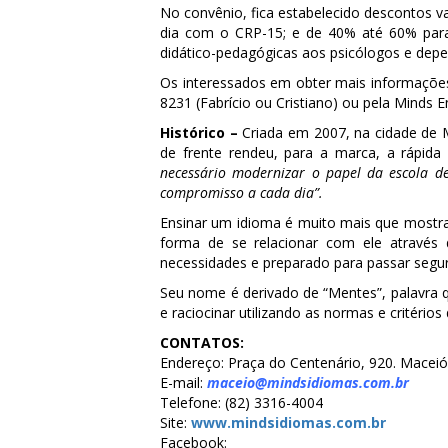
No convênio, fica estabelecido descontos v
dia com o CRP-15; e de 40% até 60% para
didático-pedagógicas aos psicólogos e depe
Os interessados em obter mais informações
8231 (Fabrício ou Cristiano) ou pela Minds E
Histórico –
Criada em 2007, na cidade de M
de frente rendeu, para a marca, a rápida
necessário modernizar o papel da escola d
compromisso a cada dia”.
Ensinar um idioma é muito mais que mostra
forma de se relacionar com ele através d
necessidades e preparado para passar segu
Seu nome é derivado de “Mentes”, palavra qu
e raciocinar utilizando as normas e critério
CONTATOS:
Endereço: Praça do Centenário, 920. Maceió
E-mail:
maceio@mindsidiomas.com.br
Telefone: (82) 3316-4004
Site:
www.mindsidiomas.com.br
Facebook: