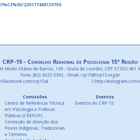
I%C3%93/220177468139750
CRP-15 - Conselho Regional de Psicologia 15ª Região
l Murilo Otávio de Barros, 139 - Gruta de Lourdes. CEP 57.052-401 
Fone: (82) 3023-5392 - Email: crp15@crp15.org.br
://facebook.com/crp15al
http://instagram.com/
Comissões
Eventos
Centro de Referência Técnica
Eventos do CRP-15
em Psicologia e Políticas
Públicas (CREPOP)
Comissão de Atenção dos
Povos Indígenas, Tradicionais
e Terreiros