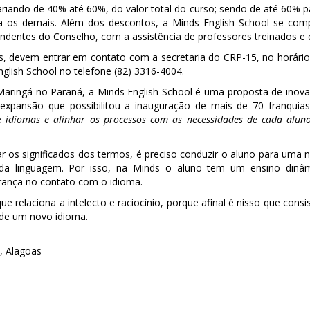
ariando de 40% até 60%, do valor total do curso; sendo de até 60% 
 os demais. Além dos descontos, a Minds English School se com
ndentes do Conselho, com a assistência de professores treinados e q
, devem entrar em contato com a secretaria do CRP-15, no horário d
nglish School no telefone (82) 3316-4004.
aringá no Paraná, a Minds English School é uma proposta de inovaçã
 expansão que possibilitou a inauguração de mais de 70 franquia
e idiomas e alinhar os processos com as necessidades de cada alun
r os significados dos termos, é preciso conduzir o aluno para um
a linguagem. Por isso, na Minds o aluno tem um ensino dinâmico
rança no contato com o idioma.
e relaciona a intelecto e raciocínio, porque afinal é nisso que cons
s de um novo idioma.
, Alagoas