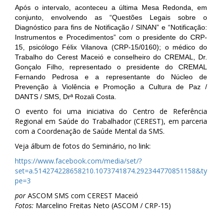
Após o intervalo, aconteceu a última Mesa Redonda, em
conjunto, envolvendo as “Questões Legais sobre o
Diagnóstico para fins de Notificação / SINAN” e “Notificação:
Instrumentos e Procedimentos” com o presidente do CRP-
15, psicólogo Félix Vilanova (CRP-15/0160); o médico do
Trabalho do Cerest Maceió e conselheiro do CREMAL, Dr.
Gonçalo Filho, representado o presidente do CREMAL
Fernando Pedrosa e a representante do Núcleo de
Prevenção à Violência e Promoção a Cultura de Paz /
DANTS / SMS, Drª Rozali Costa.
O evento foi uma iniciativa do Centro de Referência
Regional em Saúde do Trabalhador (CEREST), em parceria
com a Coordenação de Saúde Mental da SMS.
Veja álbum de fotos do Seminário, no link:
https://www.facebook.com/media/set/?
set=a.514274228658210.1073741874.292344770851158&ty
pe=3
por
ASCOM SMS com CEREST Maceió
Fotos:
Marcelino Freitas Neto (ASCOM / CRP-15)