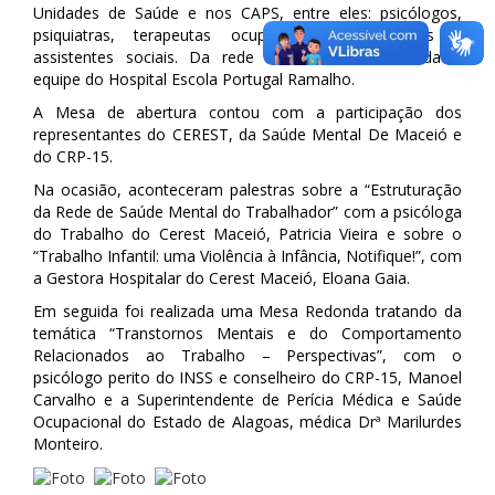
Unidades de Saúde e nos CAPS, entre eles: psicólogos,
psiquiatras, terapeutas ocupacionais, enfermeiras e
assistentes sociais. Da rede estadual foi convidada a
equipe do Hospital Escola Portugal Ramalho.
A Mesa de abertura contou com a participação dos
representantes do CEREST, da Saúde Mental De Maceió e
do CRP-15.
Na ocasião, aconteceram palestras sobre a “Estruturação
da Rede de Saúde Mental do Trabalhador” com a psicóloga
do Trabalho do Cerest Maceió, Patricia Vieira e sobre o
“Trabalho Infantil: uma Violência à Infância, Notifique!”, com
a Gestora Hospitalar do Cerest Maceió, Eloana Gaia.
Em seguida foi realizada uma Mesa Redonda tratando da
temática “Transtornos Mentais e do Comportamento
Relacionados ao Trabalho – Perspectivas”, com o
psicólogo perito do INSS e conselheiro do CRP-15, Manoel
Carvalho e a Superintendente de Perícia Médica e Saúde
Ocupacional do Estado de Alagoas, médica Drª Marilurdes
Monteiro.