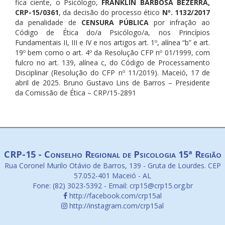
fica ciente, o Psicólogo,
FRANKLIN BARBOSA BEZERRA,
CRP-15/0361
, da decisão do processo ético
Nº. 1132/2017
da penalidade de
CENSURA PÚBLICA
por infração ao
Código de Ética do/a Psicólogo/a, nos Princípios
Fundamentais II, III e IV e nos artigos art. 1º, alínea “b” e art.
19º bem como o art. 4º da Resolução CFP nº 01/1999, com
fulcro no art. 139, alínea c, do Código de Processamento
Disciplinar (Resolução do CFP nº 11/2019). Maceió, 17 de
abril de 2025. Bruno Gustavo Lins de Barros – Presidente
da Comissão de Ética – CRP/15-2891
CRP-15 - Conselho Regional de Psicologia 15ª Região
Rua Coronel Murilo Otávio de Barros, 139 - Gruta de Lourdes. CEP
57.052-401 Maceió - AL
Fone: (82) 3023-5392 - Email: crp15@crp15.org.br
http://facebook.com/crp15al
http://instagram.com/crp15al