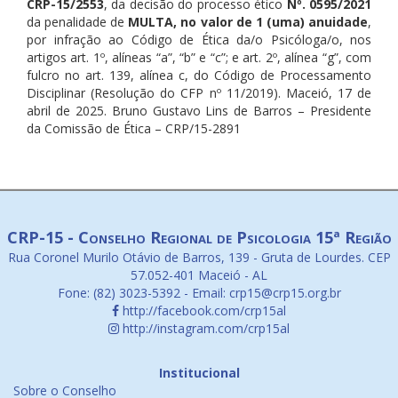
CRP-15/2553
, da decisão do processo ético
Nº. 0595/2021
da penalidade de
MULTA, no valor de 1 (uma) anuidade
,
por infração ao Código de Ética da/o Psicóloga/o, nos
artigos art. 1º, alíneas “a”, “b” e “c”; e art. 2º, alínea “g”, com
fulcro no art. 139, alínea c, do Código de Processamento
Disciplinar (Resolução do CFP nº 11/2019). Maceió, 17 de
abril de 2025. Bruno Gustavo Lins de Barros – Presidente
da Comissão de Ética – CRP/15-2891
CRP-15 - Conselho Regional de Psicologia 15ª Região
Rua Coronel Murilo Otávio de Barros, 139 - Gruta de Lourdes. CEP
57.052-401 Maceió - AL
Fone: (82) 3023-5392 - Email: crp15@crp15.org.br
http://facebook.com/crp15al
http://instagram.com/crp15al
Institucional
Sobre o Conselho