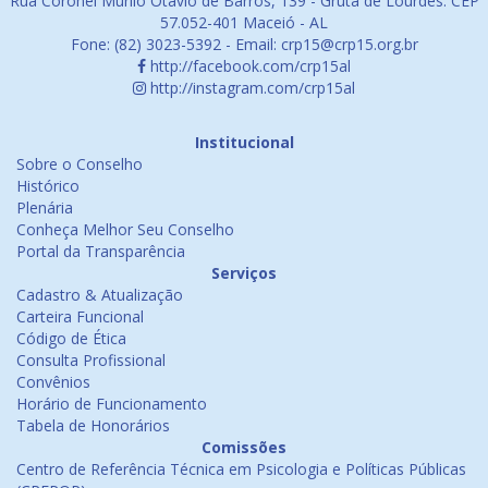
Rua Coronel Murilo Otávio de Barros, 139 - Gruta de Lourdes. CEP
57.052-401 Maceió - AL
Fone: (82) 3023-5392 - Email: crp15@crp15.org.br
http://facebook.com/crp15al
http://instagram.com/crp15al
Institucional
Sobre o Conselho
Histórico
Plenária
Conheça Melhor Seu Conselho
Portal da Transparência
Serviços
Cadastro & Atualização
Carteira Funcional
Código de Ética
Consulta Profissional
Convênios
Horário de Funcionamento
Tabela de Honorários
Comissões
Centro de Referência Técnica em Psicologia e Políticas Públicas