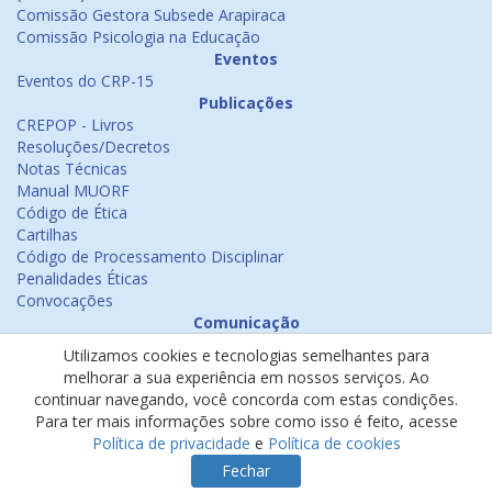
Comissão Gestora Subsede Arapiraca
Comissão Psicologia na Educação
Eventos
Eventos do CRP-15
Publicações
CREPOP - Livros
Resoluções/Decretos
Notas Técnicas
Manual MUORF
Código de Ética
Cartilhas
Código de Processamento Disciplinar
Penalidades Éticas
Convocações
Comunicação
Notícias
Utilizamos cookies e tecnologias semelhantes para
Emissão de Certificados
melhorar a sua experiência em nossos serviços. Ao
Psicologia na Mídia
continuar navegando, você concorda com estas condições.
Ouvidoria
Para ter mais informações sobre como isso é feito, acesse
Política de cookies
Política de privacidade
e
Política de cookies
Política de privacidade
Fechar