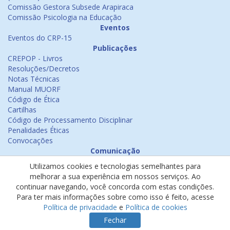
Comissão Gestora Subsede Arapiraca
Comissão Psicologia na Educação
Eventos
Eventos do CRP-15
Publicações
CREPOP - Livros
Resoluções/Decretos
Notas Técnicas
Manual MUORF
Código de Ética
Cartilhas
Código de Processamento Disciplinar
Penalidades Éticas
Convocações
Comunicação
Notícias
Utilizamos cookies e tecnologias semelhantes para
Emissão de Certificados
melhorar a sua experiência em nossos serviços. Ao
Psicologia na Mídia
continuar navegando, você concorda com estas condições.
Ouvidoria
Para ter mais informações sobre como isso é feito, acesse
Política de cookies
Política de privacidade
e
Política de cookies
Política de privacidade
Fechar