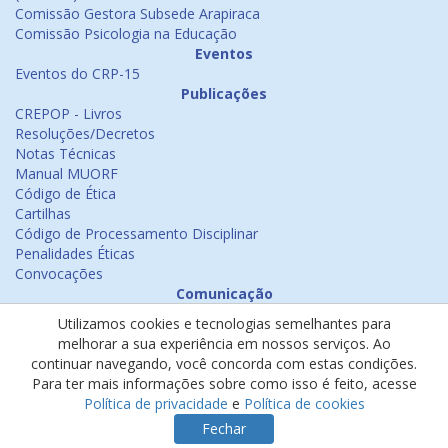
Comissão Gestora Subsede Arapiraca
Comissão Psicologia na Educação
Eventos
Eventos do CRP-15
Publicações
CREPOP - Livros
Resoluções/Decretos
Notas Técnicas
Manual MUORF
Código de Ética
Cartilhas
Código de Processamento Disciplinar
Penalidades Éticas
Convocações
Comunicação
Notícias
Utilizamos cookies e tecnologias semelhantes para
Emissão de Certificados
melhorar a sua experiência em nossos serviços. Ao
Psicologia na Mídia
continuar navegando, você concorda com estas condições.
Ouvidoria
Para ter mais informações sobre como isso é feito, acesse
Política de cookies
Política de privacidade
e
Política de cookies
Política de privacidade
Fechar