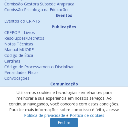
Comissão Gestora Subsede Arapiraca
Comissão Psicologia na Educação
Eventos
Eventos do CRP-15
Publicações
CREPOP - Livros
Resoluções/Decretos
Notas Técnicas
Manual MUORF
Código de Ética
Cartilhas
Código de Processamento Disciplinar
Penalidades Éticas
Convocações
Comunicação
Notícias
Utilizamos cookies e tecnologias semelhantes para
Emissão de Certificados
melhorar a sua experiência em nossos serviços. Ao
Psicologia na Mídia
continuar navegando, você concorda com estas condições.
Ouvidoria
Para ter mais informações sobre como isso é feito, acesse
Política de cookies
Política de privacidade
e
Política de cookies
Política de privacidade
Fechar