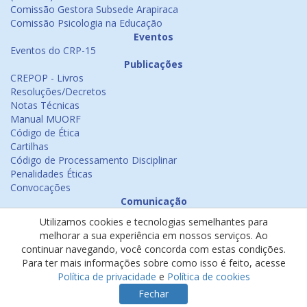
Comissão Gestora Subsede Arapiraca
Comissão Psicologia na Educação
Eventos
Eventos do CRP-15
Publicações
CREPOP - Livros
Resoluções/Decretos
Notas Técnicas
Manual MUORF
Código de Ética
Cartilhas
Código de Processamento Disciplinar
Penalidades Éticas
Convocações
Comunicação
Notícias
Utilizamos cookies e tecnologias semelhantes para
Emissão de Certificados
melhorar a sua experiência em nossos serviços. Ao
Psicologia na Mídia
continuar navegando, você concorda com estas condições.
Ouvidoria
Para ter mais informações sobre como isso é feito, acesse
Política de cookies
Política de privacidade
e
Política de cookies
Política de privacidade
Fechar