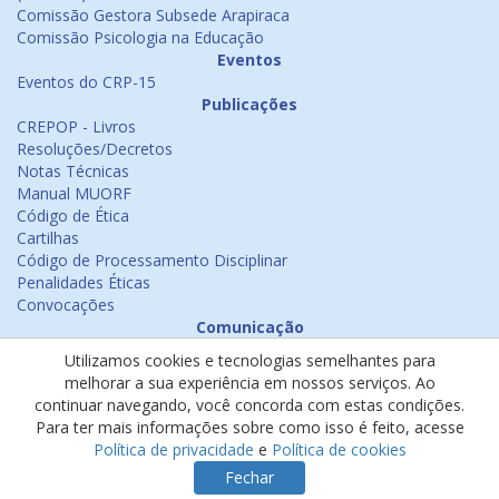
Comissão Gestora Subsede Arapiraca
Comissão Psicologia na Educação
Eventos
Eventos do CRP-15
Publicações
CREPOP - Livros
Resoluções/Decretos
Notas Técnicas
Manual MUORF
Código de Ética
Cartilhas
Código de Processamento Disciplinar
Penalidades Éticas
Convocações
Comunicação
Notícias
Utilizamos cookies e tecnologias semelhantes para
Emissão de Certificados
melhorar a sua experiência em nossos serviços. Ao
Psicologia na Mídia
continuar navegando, você concorda com estas condições.
Ouvidoria
Para ter mais informações sobre como isso é feito, acesse
Política de cookies
Política de privacidade
e
Política de cookies
Política de privacidade
Fechar