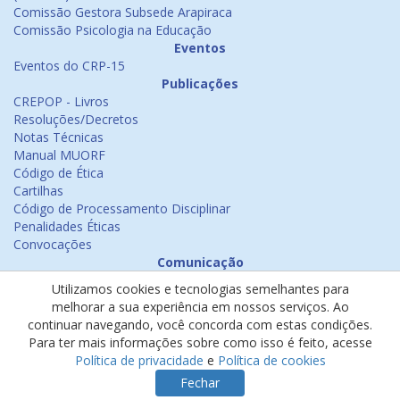
Comissão Gestora Subsede Arapiraca
Comissão Psicologia na Educação
Eventos
Eventos do CRP-15
Publicações
CREPOP - Livros
Resoluções/Decretos
Notas Técnicas
Manual MUORF
Código de Ética
Cartilhas
Código de Processamento Disciplinar
Penalidades Éticas
Convocações
Comunicação
Notícias
Utilizamos cookies e tecnologias semelhantes para
Emissão de Certificados
melhorar a sua experiência em nossos serviços. Ao
Psicologia na Mídia
continuar navegando, você concorda com estas condições.
Ouvidoria
Para ter mais informações sobre como isso é feito, acesse
Política de cookies
Política de privacidade
e
Política de cookies
Política de privacidade
Fechar