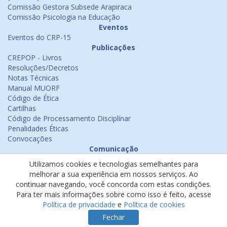
Comissão Gestora Subsede Arapiraca
Comissão Psicologia na Educação
Eventos
Eventos do CRP-15
Publicações
CREPOP - Livros
Resoluções/Decretos
Notas Técnicas
Manual MUORF
Código de Ética
Cartilhas
Código de Processamento Disciplinar
Penalidades Éticas
Convocações
Comunicação
Notícias
Utilizamos cookies e tecnologias semelhantes para
Emissão de Certificados
melhorar a sua experiência em nossos serviços. Ao
Psicologia na Mídia
continuar navegando, você concorda com estas condições.
Ouvidoria
Para ter mais informações sobre como isso é feito, acesse
Política de cookies
Política de privacidade
e
Política de cookies
Política de privacidade
Fechar