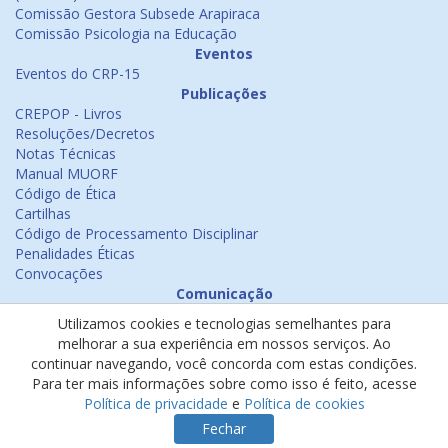
Comissão Gestora Subsede Arapiraca
Comissão Psicologia na Educação
Eventos
Eventos do CRP-15
Publicações
CREPOP - Livros
Resoluções/Decretos
Notas Técnicas
Manual MUORF
Código de Ética
Cartilhas
Código de Processamento Disciplinar
Penalidades Éticas
Convocações
Comunicação
Notícias
Utilizamos cookies e tecnologias semelhantes para
Emissão de Certificados
melhorar a sua experiência em nossos serviços. Ao
Psicologia na Mídia
continuar navegando, você concorda com estas condições.
Ouvidoria
Para ter mais informações sobre como isso é feito, acesse
Política de cookies
Política de privacidade
e
Política de cookies
Política de privacidade
Fechar