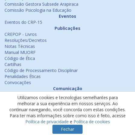
Comissão Gestora Subsede Arapiraca
Comissão Psicologia na Educação
Eventos
Eventos do CRP-15
Publicações
CREPOP - Livros
Resoluções/Decretos
Notas Técnicas
Manual MUORF
Código de Ética
Cartilhas
Código de Processamento Disciplinar
Penalidades Éticas
Convocações
Comunicação
Notícias
Utilizamos cookies e tecnologias semelhantes para
Emissão de Certificados
melhorar a sua experiência em nossos serviços. Ao
Psicologia na Mídia
continuar navegando, você concorda com estas condições.
Ouvidoria
Para ter mais informações sobre como isso é feito, acesse
Política de cookies
Política de privacidade
e
Política de cookies
Política de privacidade
Fechar