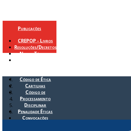
Publicações
CREPOP - Livros
Resoluções/Decretos
Notas Técnicas
Política de
Orientação e
Fiscalização
Código de Ética
Cartilhas
Código de
Processamento
Disciplinar
Penalidade Éticas
Convocações