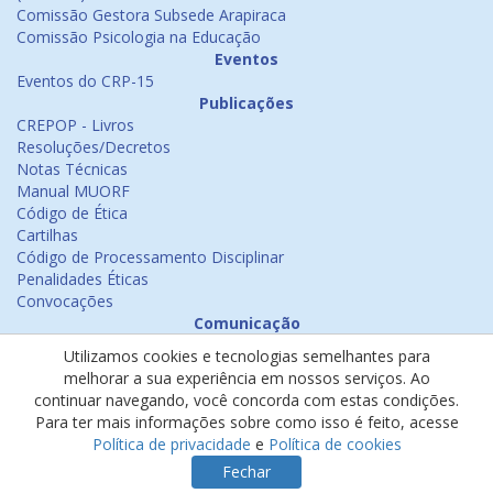
Comissão Gestora Subsede Arapiraca
Comissão Psicologia na Educação
Eventos
Eventos do CRP-15
Publicações
CREPOP - Livros
Resoluções/Decretos
Notas Técnicas
Manual MUORF
Código de Ética
Cartilhas
Código de Processamento Disciplinar
Penalidades Éticas
Convocações
Comunicação
Notícias
Utilizamos cookies e tecnologias semelhantes para
Emissão de Certificados
melhorar a sua experiência em nossos serviços. Ao
Psicologia na Mídia
continuar navegando, você concorda com estas condições.
Ouvidoria
Para ter mais informações sobre como isso é feito, acesse
Política de cookies
Política de privacidade
e
Política de cookies
Política de privacidade
Fechar