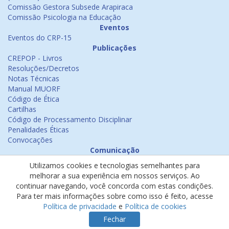
Comissão Gestora Subsede Arapiraca
Comissão Psicologia na Educação
Eventos
Eventos do CRP-15
Publicações
CREPOP - Livros
Resoluções/Decretos
Notas Técnicas
Manual MUORF
Código de Ética
Cartilhas
Código de Processamento Disciplinar
Penalidades Éticas
Convocações
Comunicação
Notícias
Utilizamos cookies e tecnologias semelhantes para
Emissão de Certificados
melhorar a sua experiência em nossos serviços. Ao
Psicologia na Mídia
continuar navegando, você concorda com estas condições.
Ouvidoria
Para ter mais informações sobre como isso é feito, acesse
Política de cookies
Política de privacidade
e
Política de cookies
Política de privacidade
Fechar