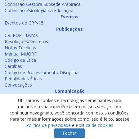
Comissão Gestora Subsede Arapiraca
Comissão Psicologia na Educação
Eventos
Eventos do CRP-15
Publicações
CREPOP - Livros
Resoluções/Decretos
Notas Técnicas
Manual MUORF
Código de Ética
Cartilhas
Código de Processamento Disciplinar
Penalidades Éticas
Convocações
Comunicação
Notícias
Utilizamos cookies e tecnologias semelhantes para
Emissão de Certificados
melhorar a sua experiência em nossos serviços. Ao
Psicologia na Mídia
continuar navegando, você concorda com estas condições.
Ouvidoria
Para ter mais informações sobre como isso é feito, acesse
Política de cookies
Política de privacidade
e
Política de cookies
Política de privacidade
Fechar