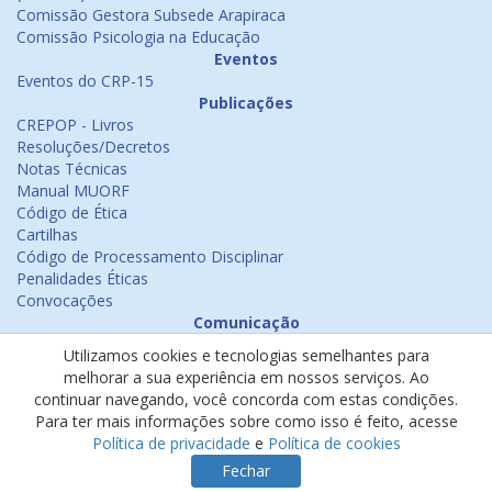
Comissão Gestora Subsede Arapiraca
Comissão Psicologia na Educação
Eventos
Eventos do CRP-15
Publicações
CREPOP - Livros
Resoluções/Decretos
Notas Técnicas
Manual MUORF
Código de Ética
Cartilhas
Código de Processamento Disciplinar
Penalidades Éticas
Convocações
Comunicação
Notícias
Utilizamos cookies e tecnologias semelhantes para
Emissão de Certificados
melhorar a sua experiência em nossos serviços. Ao
Psicologia na Mídia
continuar navegando, você concorda com estas condições.
Ouvidoria
Para ter mais informações sobre como isso é feito, acesse
Política de cookies
Política de privacidade
e
Política de cookies
Política de privacidade
Fechar