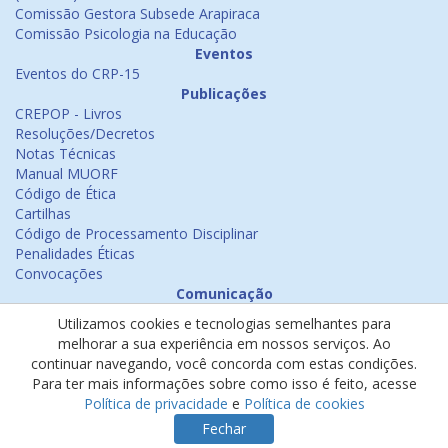
Comissão Gestora Subsede Arapiraca
Comissão Psicologia na Educação
Eventos
Eventos do CRP-15
Publicações
CREPOP - Livros
Resoluções/Decretos
Notas Técnicas
Manual MUORF
Código de Ética
Cartilhas
Código de Processamento Disciplinar
Penalidades Éticas
Convocações
Comunicação
Notícias
Utilizamos cookies e tecnologias semelhantes para
Emissão de Certificados
melhorar a sua experiência em nossos serviços. Ao
Psicologia na Mídia
continuar navegando, você concorda com estas condições.
Ouvidoria
Para ter mais informações sobre como isso é feito, acesse
Política de cookies
Política de privacidade
e
Política de cookies
Política de privacidade
Fechar