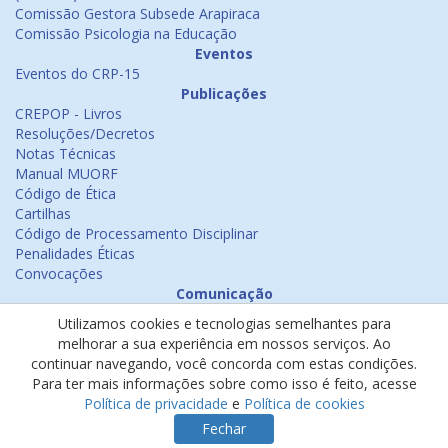
Comissão Gestora Subsede Arapiraca
Comissão Psicologia na Educação
Eventos
Eventos do CRP-15
Publicações
CREPOP - Livros
Resoluções/Decretos
Notas Técnicas
Manual MUORF
Código de Ética
Cartilhas
Código de Processamento Disciplinar
Penalidades Éticas
Convocações
Comunicação
Notícias
Utilizamos cookies e tecnologias semelhantes para
Emissão de Certificados
melhorar a sua experiência em nossos serviços. Ao
Psicologia na Mídia
continuar navegando, você concorda com estas condições.
Ouvidoria
Para ter mais informações sobre como isso é feito, acesse
Política de cookies
Política de privacidade
e
Política de cookies
Política de privacidade
Fechar