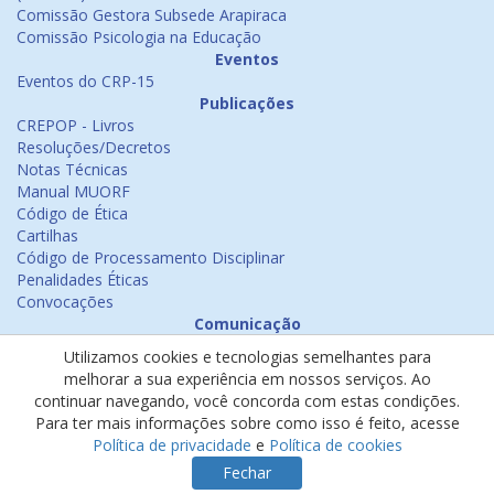
Comissão Gestora Subsede Arapiraca
Comissão Psicologia na Educação
Eventos
Eventos do CRP-15
Publicações
CREPOP - Livros
Resoluções/Decretos
Notas Técnicas
Manual MUORF
Código de Ética
Cartilhas
Código de Processamento Disciplinar
Penalidades Éticas
Convocações
Comunicação
Notícias
Utilizamos cookies e tecnologias semelhantes para
Emissão de Certificados
melhorar a sua experiência em nossos serviços. Ao
Psicologia na Mídia
continuar navegando, você concorda com estas condições.
Ouvidoria
Para ter mais informações sobre como isso é feito, acesse
Política de cookies
Política de privacidade
e
Política de cookies
Política de privacidade
Fechar