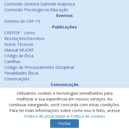
Comissão Gestora Subsede Arapiraca
Comissão Psicologia na Educação
Eventos
Eventos do CRP-15
Publicações
CREPOP - Livros
Resoluções/Decretos
Notas Técnicas
Manual MUORF
Código de Ética
Cartilhas
Código de Processamento Disciplinar
Penalidades Éticas
Convocações
Comunicação
Notícias
Utilizamos cookies e tecnologias semelhantes para
Emissão de Certificados
melhorar a sua experiência em nossos serviços. Ao
Psicologia na Mídia
continuar navegando, você concorda com estas condições.
Ouvidoria
Para ter mais informações sobre como isso é feito, acesse
Política de cookies
Política de privacidade
e
Política de cookies
Política de privacidade
Fechar