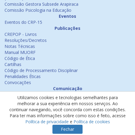
Comissão Gestora Subsede Arapiraca
Comissão Psicologia na Educação
Eventos
Eventos do CRP-15
Publicações
CREPOP - Livros
Resoluções/Decretos
Notas Técnicas
Manual MUORF
Código de Ética
Cartilhas
Código de Processamento Disciplinar
Penalidades Éticas
Convocações
Comunicação
Notícias
Utilizamos cookies e tecnologias semelhantes para
Emissão de Certificados
melhorar a sua experiência em nossos serviços. Ao
Psicologia na Mídia
continuar navegando, você concorda com estas condições.
Ouvidoria
Para ter mais informações sobre como isso é feito, acesse
Política de cookies
Política de privacidade
e
Política de cookies
Política de privacidade
Fechar