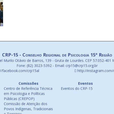
CRP-15 - Conselho Regional de Psicologia 15ª Região
l Murilo Otávio de Barros, 139 - Gruta de Lourdes. CEP 57.052-401 
Fone: (82) 3023-5392 - Email: crp15@crp15.org.br
://facebook.com/crp15al
http://instagram.com/
Comissões
Eventos
Centro de Referência Técnica
Eventos do CRP-15
em Psicologia e Políticas
Públicas (CREPOP)
Comissão de Atenção dos
Povos Indígenas, Tradicionais
e Terreiros