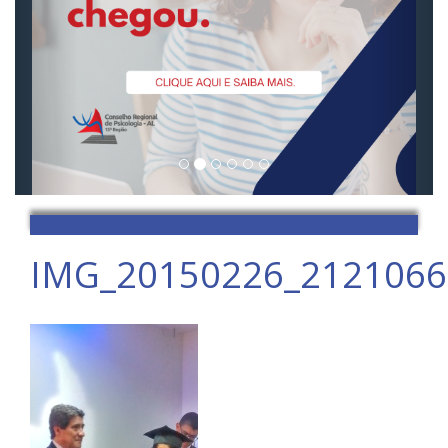
IMG_20150226_212106