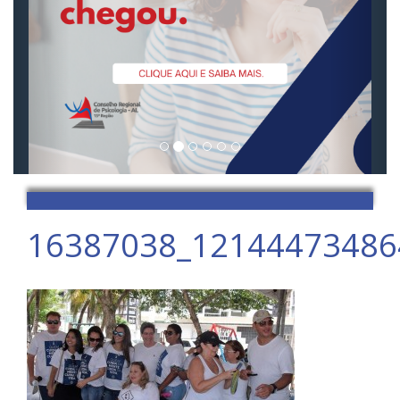
16387038_12144473486