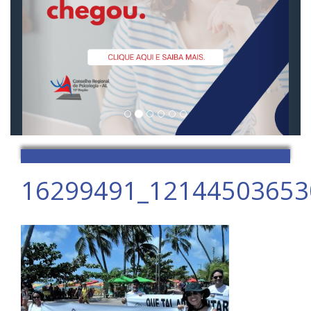
16299491_12144503653