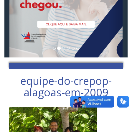
equipe-do-crepop-
alagoas-em-2009