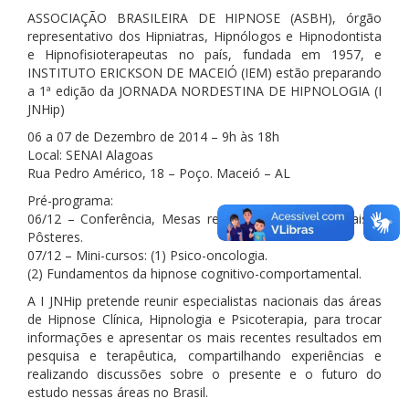
ASSOCIAÇÃO BRASILEIRA DE HIPNOSE (ASBH), órgão
representativo dos Hipniatras, Hipnólogos e Hipnodontista
e Hipnofisioterapeutas no país, fundada em 1957, e
INSTITUTO ERICKSON DE MACEIÓ (IEM) estão preparando
a 1ª edição da JORNADA NORDESTINA DE HIPNOLOGIA (I
JNHip)
06 a 07 de Dezembro de 2014 – 9h às 18h
Local: SENAI Alagoas
Rua Pedro Américo, 18 – Poço. Maceió – AL
Pré-programa:
06/12 – Conferência, Mesas redondas e Sessões Orais e
Pôsteres.
07/12 – Mini-cursos: (1) Psico-oncologia.
(2) Fundamentos da hipnose cognitivo-comportamental.
A I JNHip pretende reunir especialistas nacionais das áreas
de Hipnose Clínica, Hipnologia e Psicoterapia, para trocar
informações e apresentar os mais recentes resultados em
pesquisa e terapêutica, compartilhando experiências e
realizando discussões sobre o presente e o futuro do
estudo nessas áreas no Brasil.