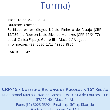
Turma)
Início: 18 de MAIO 2014
Duração: 3 meses
Facilitadores: psicólogos Liércio Pinheiro de Araújo (CRP-
15/0364) e Robson Lucio Silva de Menezes (CRP-15/2177)
Local: Clínica Espaço Gente III – Maceió / Alagoas
Informações: (82) 3336-2723 / 9933-8836
PARTICIPEM!!!
CRP-15 - Conselho Regional de Psicologia 15ª Região
Rua Coronel Murilo Otávio de Barros, 139 - Gruta de Lourdes. CEP
57.052-401 Maceió - AL
Fone: (82) 3023-5392 - Email: crp15@crp15.org.br
http://facebook.com/crp15al