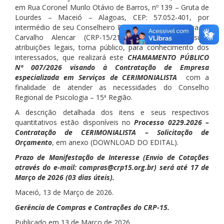
em Rua Coronel Murilo Otávio de Barros, nº 139 – Gruta de
Lourdes – Maceió – Alagoas, CEP: 57.052-401, por
intermédio de seu Conselheiro Presidente Manoel Vieira de
Carvalho Alencar (CRP-15/2121), no uso de suas
atribuições legais, torna público, para conhecimento dos
interessados, que realizará este
CHAMAMENTO PÚBLICO
Nº 007/2026 visando à Contratação de Empresa
especializada em Serviços de CERIMONIALISTA
com a
finalidade de atender as necessidades do Conselho
Regional de Psicologia – 15ª Região.
A descrição detalhada dos itens e seus respectivos
quantitativos estão disponíveis no
Processo 0229.2026 –
Contratação de CERIMONIALISTA – Solicitação de
Orçamento
, em anexo (DOWNLOAD DO EDITAL).
Prazo de Manifestação de Interesse (Envio de Cotações
através do e-mail: compras@crp15.org.br) será até 17 de
Março de 2026 (03 dias úteis).
Maceió, 13 de Março de 2026.
Gerência de Compras e Contrações do CRP-15.
Publicado em 13 de Março de 2026.