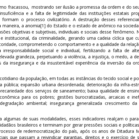
rno fracassou, mostrando ser ilusão a promessa da ordem e do se
suficiência e a falta de legitimidade das instituições estatais pr
formam o processo civilizatório. A destruição desses referencia
a maneira, a anomia
[1]
do Estado e o estado de anômico na socieda
nsões objetivas e subjetivas, individuais e sociais desse fenômeno
 e institucional, da criminalidade, gerando uma cadeia cíclica que 
utoridade, comprometendo o comportamento e a qualidade da relação
 irresponsabilidade social e individual, fertilizando a falta de al
elevada grandeza, perpetuando a violência, a injustiça, o medo, a
os da insegurança e da insustentável experiência da inversão da o
 o cotidiano da população, em todas as instâncias do tecido social e p
ia pública; expansão urbana desordenada; deterioração da infra-estru
 e precariedade dos serviços de saneamento; baixa qualidade de ensin
 econômica para os pobres; gestões burocratizadas, arcaicas e inef
 degradação ambiental; insegurança generalizada crescimento da
de a algumas de suas modalidades, esses indicadores realçam o par
cidadãos brasileiros e terminam por gerar pressões sociais e políti
rocesso de redemocratização do país, após os anos de Ditadura M
ociais que passam a reivindicar garantias, direitos e o exercício d