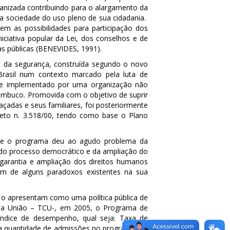
rganizada contribuindo para o alargamento da
 da sociedade do uso pleno de sua cidadania.
rem as possibilidades para participação dos
niciativa popular da Lei, dos conselhos e de
as públicas (BENEVIDES, 1991).
 da segurança, construída segundo o novo
 Brasil num contexto marcado pela luta de
o e implementado por uma organização não
ambuco. Promovida com o objetivo de suprir
çadas e seus familiares, foi posteriormente
reto n. 3.518/00, tendo como base o Plano
 que o programa deu ao agudo problema da
do processo democrático e da ampliação do
 garantia e ampliação dos direitos humanos
m de alguns paradoxos existentes na sua
e o apresentam como uma política pública de
s da União – TCU-, em 2005, o Programa de
índice de desempenho, qual seja: Taxa de
 a quantidade de admissões no programa e a