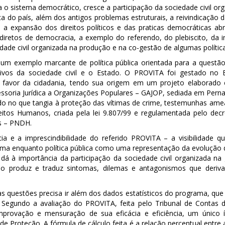
ara o sistema democrático, cresce a participação da sociedade civil o
ca do país, além dos antigos problemas estruturais, a reivindicação
 a expansão dos direitos políticos e das praticas democráticas ab
ndiretos de democracia, a exemplo do referendo, do plebiscito, da i
dade civil organizada na produção e na co-gestão de algumas polític
m exemplo marcante de política pública orientada para a questão
etivos da sociedade civil e o Estado. O PROVITA foi gestado no
 a favor da cidadania, tendo sua origem em um projeto elaborad
ssoria Jurídica a Organizações Populares – GAJOP, sediada em Pern
do no que tangia à proteção das vítimas de crime, testemunhas amea
eitos Humanos, criada pela lei 9.807/99 e regulamentada pelo dec
nos – PNDH.
ia e a imprescindibilidade do referido PROVITA – a visibilidade
a enquanto política pública como uma representação da evolução 
 dá à importância da participação da sociedade civil organizada na
 produz e traduz sintomas, dilemas e antagonismos que deriva
sas questões precisa ir além dos dados estatísticos do programa, qu
. Segundo a avaliação do PROVITA, feita pelo Tribunal de Conta
rovação e mensuração de sua eficácia e eficiência, um único 
 Proteção. A fórmula de cálculo feita é a relação percentual entre