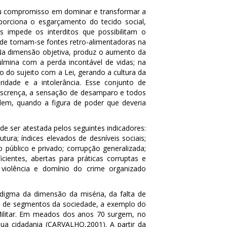
u compromisso em dominar e transformar a
oporciona o esgarçamento do tecido social,
is impede os interditos que possibilitam o
de tornam-se fontes retro-alimentadoras na
. Na dimensão objetiva, produz o aumento da
culmina com a perda incontável de vidas; na
 do sujeito com a Lei, gerando a cultura da
teridade e a intolerância. Esse conjunto de
 descrença, a sensação de desamparo e todos
rdem, quando a figura de poder que deveria
ode ser atestada pelos seguintes indicadores:
tura; índices elevados de desníveis sociais;
o público e privado; corrupção generalizada;
icientes, abertas para práticas corruptas e
 violência e domínio do crime organizado
adigma da dimensão da miséria, da falta de
cas de segmentos da sociedade, a exemplo do
ilitar. Em meados dos anos 70 surgem, no
e sua cidadania (CARVALHO,2001). A partir da