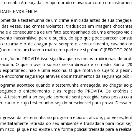
Testemunha Ameaçada ser aprimorado e avançar como um instrumen
IDADE E VIOLÊNCIA
é submetida a testemunha de um crime é iniciada antes de sua cheg
e das vezes, são crimes violentos, traduzidos em imagens chocant
ma é a consequência de um fato acompanhado de uma emoção violent
ento inassimilável para o sujeito, do tipo que pode parecer const
o trauma é o de apagar para sempre o acontecimento, cavando um 
 Quem sofre um trauma mata uma parte de si próprio”
(PEIXOTO,2008
eção no PROVITA isso significa que os meios tradicionais de prot
çada. O que move o sujeito nessa direção é o medo. Santa (2
 espontâneo, não é uma escolha. O que motiva o sujeito a pedir a
 de encontrar segurança através dos instrumentos da segurança públi
programa acontece quando a testemunha ameaçada, ao chegar ao
ida segundo o entendimento e as regras do PROVITA. Os critérios
vos. A testemunha ameaçada somente será protegida caso possa colab
 em curso e cujo testemunho seja imprescindível para prova. Dessa
 ingresso da testemunha no programa é burocrático e, por vezes, le
imediatamente retirada do seu ambiente e trasladada para local seg
em risco, já que não existe uma forma policial treinada para a reali