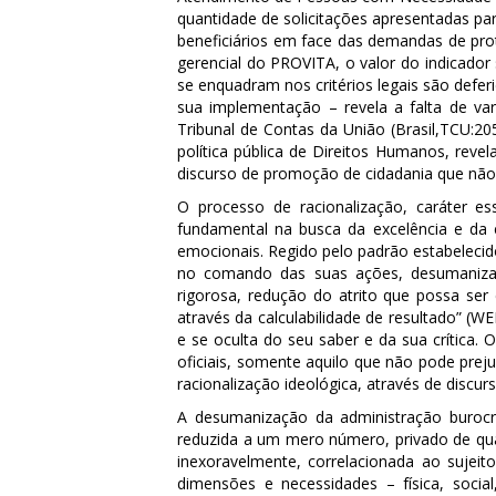
quantidade de solicitações apresentadas pa
beneficiários em face das demandas de pro
gerencial do PROVITA, o valor do indicado
se enquadram nos critérios legais são defer
sua implementação – revela a falta de var
Tribunal de Contas da União (Brasil,TCU:20
política pública de Direitos Humanos, reve
discurso de promoção de cidadania que nã
O processo de racionalização, caráter e
fundamental na busca da excelência e da 
emocionais. Regido pelo padrão estabelecid
no comando das suas ações, desumanizando
rigorosa, redução do atrito que possa ser
através da calculabilidade de resultado” (
e se oculta do seu saber e da sua crítica. 
oficiais, somente aquilo que não pode preju
racionalização ideológica, através de disc
A desumanização da administração burocrá
reduzida a um mero número, privado de qual
inexoravelmente, correlacionada ao sujei
dimensões e necessidades – física, socia