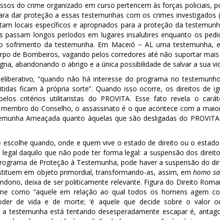
sos do crime organizado em curso pertencem às forças policiais, por
para dar proteção a essas testemunhas com os crimes investigados
stam locais específicos e apropriados para a proteção da testemun
 passam longos períodos em lugares insalubres enquanto os pedid
 o sofrimento da testemunha. Em Maceió − AL uma testemunha, e
o de Bombeiros, vagando pelos corredores até não suportar mais o 
igna,
abandonando o abrigo e a única possibilidade de salvar a sua vi
liberativo
,
“quando não há interesse do programa no testemunho,
das ficam à própria sorte”.
Quando isso ocorre, os direitos de ig
elos critérios utilitaristas do PROVITA. Esse fato revela o cará
 membro do Conselho, o assassinato é o que acontece com a maior
temunha Ameaçada quanto àquelas que são desligadas do PROVITA 
 escolhe quando, onde e quem vive o estado de direito ou o estad
egal daquilo que não pode ter forma legal: a suspensão dos direit
Programa de Proteção à Testemunha, pode haver a suspensão do direi
stituem em objeto primordial, transformando-as, assim, em
homo sa
dono, deixa de ser politicamente relevante. Figura do Direito Roma
fine como
“aquele em relação ao qual todos os homens agem co
r de vida e de morte; ‘é aquele que decide sobre o valor ou
l a testemunha está tentando desesperadamente escapar é, antago