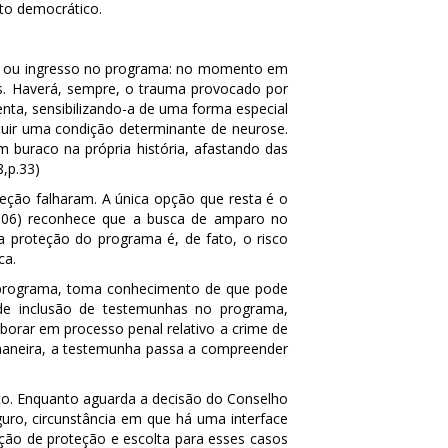
to democrático.
ada ou ingresso no programa: no momento em
es. Haverá, sempre, o trauma provocado por
a, sensibilizando-a de uma forma especial
ituir uma condição determinante de neurose.
buraco na própria história, afastando das
,p.33)
eção falharam. A única opção que resta é o
006) reconhece que a busca de amparo no
 proteção do programa é, de fato, o risco
ca.
 programa, toma conhecimento de que pode
 de inclusão de testemunhas no programa,
orar em processo penal relativo a crime de
 maneira, a testemunha passa a compreender
nto. Enquanto aguarda a decisão do Conselho
uro, circunstância em que há uma interface
zação de proteção e escolta para esses casos