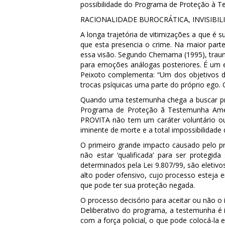
possibilidade do Programa de Proteção à 
RACIONALIDADE BUROCRÁTICA, INVISIBIL
A longa trajetória de vitimizações a que 
que esta presencia o crime. Na maior part
essa visão. Segundo Chemama (1995), trau
para emoções análogas posteriores. É um ev
Peixoto complementa: “Um dos objetivos d
trocas psíquicas uma parte do próprio ego.
Quando uma testemunha chega a buscar prot
Programa de Proteção ã Testemunha Amea
PROVITA não tem um caráter voluntário ou
iminente de morte e a total impossibilidade
O primeiro grande impacto causado pelo 
não estar ‘qualificada’ para ser proteg
determinados pela Lei 9.807/99, são eleti
alto poder ofensivo, cujo processo esteja
que pode ter sua proteção negada.
O processo decisório para aceitar ou não o
Deliberativo do programa, a testemunha é 
com a força policial, o que pode colocá-la 