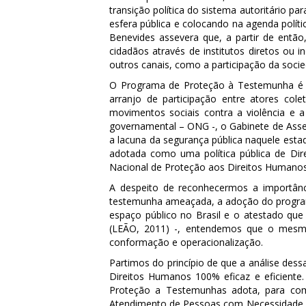
transição política do sistema autoritário p
esfera pública e colocando na agenda políti
Benevides assevera que, a partir de então,
cidadãos através de institutos diretos ou i
outros canais, como a participação da socie
O Programa de Proteção à Testemunha é u
arranjo de participação entre atores col
movimentos sociais contra a violência e
governamental – ONG -, o Gabinete de Asse
a lacuna da segurança pública naquele esta
adotada como uma política pública de Dir
Nacional de Proteção aos Direitos Huma
A despeito de reconhecermos a importânc
testemunha ameaçada, a adoção do program
espaço público no Brasil e o atestado que
(LEÃO, 2011) -, entendemos que o mesmo
conformação e operacionalização.
Partimos do princípio de que a análise des
Direitos Humanos 100% eficaz e eficiente
Proteção a Testemunhas adota, para comp
Atendimento de Pessoas com Necessidade de