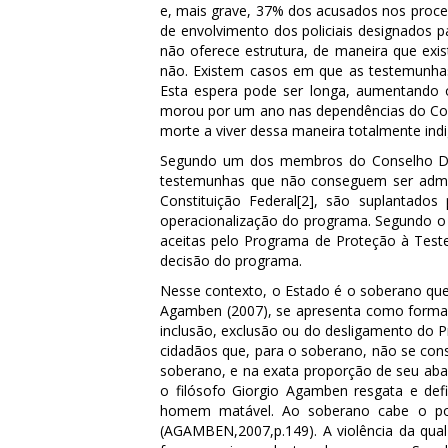
e, mais grave, 37% dos acusados nos proces
de envolvimento dos policiais designados 
não oferece estrutura, de maneira que exi
não. Existem casos em que as testemunhas
Esta espera pode ser longa, aumentando
morou por um ano nas dependências do Corp
morte a viver dessa maneira totalmente ind
Segundo um dos membros do Conselho De
testemunhas que não conseguem ser admiti
Constituição Federal
[2]
, são suplantados p
operacionalização do programa. Segundo o
aceitas pelo Programa de Proteção à Tes
decisão do programa.
Nesse contexto, o Estado é o soberano que
Agamben (2007), se apresenta como forma l
inclusão, exclusão ou do desligamento do 
cidadãos que, para o soberano, não se con
soberano, e na exata proporção de seu aban
o filósofo Giorgio Agamben resgata e de
homem matável. Ao soberano cabe o pode
(AGAMBEN,2007,p.149). A violência da qua