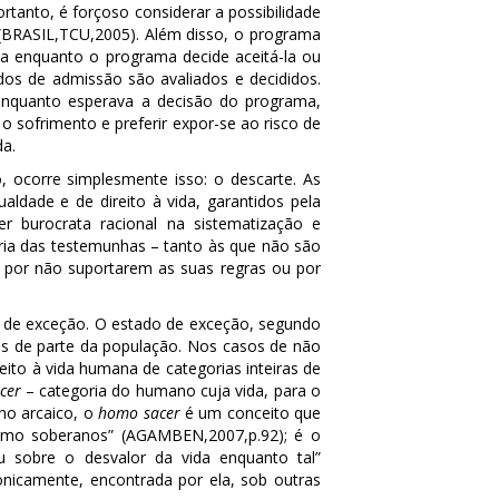
tanto, é forçoso considerar a possibilidade
 (BRASIL,TCU,2005). Além disso, o programa
ha enquanto o programa decide aceitá-la ou
os de admissão são avaliados e decididos.
nquanto esperava a decisão do programa,
sofrimento e preferir expor-se ao risco de
da.
 ocorre simplesmente isso: o descarte. As
ualdade e de direito à vida, garantidos pela
ter burocrata racional na sistematização e
ia das testemunhas – tanto às que não são
por não suportarem as suas regras ou por
o de exceção. O estado de exceção, segundo
os de parte da população. Nos casos de não
to à vida humana de categorias inteiras de
cer
– categoria do humano cuja vida, para o
no arcaico, o
homo sacer
é um conceito que
mo soberanos” (AGAMBEN,2007,p.92); é o
 sobre o desvalor da vida enquanto tal”
nicamente, encontrada por ela, sob outras