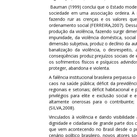
Bauman (1999) conclui que o Estado mode
sociedade em uma associação ordeira. A in
fazendo ruir as crenças e os valores que 
ordenamento social (FERREIRA,2007). Dess
produção da violência, fazendo surgir dime
impunidade, da violência doméstica, social
dimensão subjetiva, produz o declínio da a
banalização da violência, o desrespeito, a
conseqüências produz prejuízos sociais de 
os sofrimentos físicos e psíquicos advind
proteger, abandona e violenta.
A falência institucional brasileira perpassa
caos na saúde pública; déficit da previdênc
regionais e setoriais; déficit habitacional
privilégios para elite e exclusão social e
altamente onerosas para o contribuinte;
(SILVA,2008).
Vinculados à violência e dando visibilida
dignidade e cidadania de grande parte dos 
que vem acontecendo no Brasil desde o p
cenário político brasileiro, novos atores s