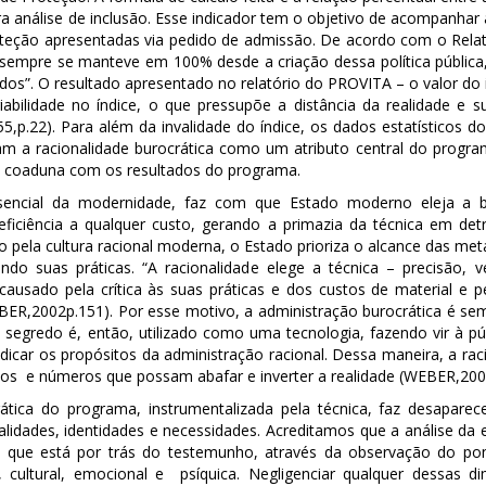
ra análise de inclusão. Esse indicador tem o objetivo de acompanhar
teção apresentadas via pedido de admissão. De acordo com o Relatór
r sempre se manteve em 100% desde a criação dessa política pública
idos”. O resultado apresentado no relatório do PROVITA – o valor do
iabilidade no índice, o que pressupõe a distância da realidade e s
55,p.22). Para além da invalidade do índice, os dados estatístico
lam a racionalidade burocrática como um atributo central do progr
o coaduna com os resultados do programa.
ssencial da modernidade, faz com que Estado moderno eleja a b
eficiência a qualquer custo, gerando a primazia da técnica em de
o pela cultura racional moderna, o Estado prioriza o alcance das me
 suas práticas. “A racionalidade elege a técnica – precisão, vel
 causado pela crítica às suas práticas e dos custos de material 
WEBER,2002p.151). Por esse motivo, a administração burocrática é se
O segredo é, então, utilizado como uma tecnologia, fazendo vir à púb
dicar os propósitos da administração racional. Dessa maneira, a raci
ursos e números que possam abafar e inverter a realidade (WEBER,200
tica do programa, instrumentalizada pela técnica, faz desaparece
idades, identidades e necessidades. Acreditamos que a análise da ef
to que está por trás do testemunho, através da observação do po
l, cultural, emocional e psíquica. Negligenciar qualquer dessas 