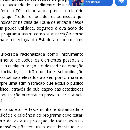
 a capacidade de atendimento de inclusão de
io do TCU, elaborado a partir do relatório
, já que “todos os pedidos de admissão que
 indicador na casa de 100% de eficácia desde
ua pouca utilidade, segundo a avaliação do
s do programa assim como sua inscrição como
ama e a ideologia do Estado ao construir um
urocracia racionalizada como instrumento
trimento de todos os elementos pessoais e
tas a qualquer preço e o descarte da emoção
ocidade, discrição, unidade, subordinação
e pessoal são elevados ao seu ponto máximo
mpre uma administração que exclui o público
lico, através da publicação das estatísticas
onalização burocrática passa a ser dita pela
4).
r o sujeito. A testemunha é distanciada e
icácia e eficiência do programa deve estar,
nto de vista da proteção de todas as suas
dimensões põe em risco esse indivíduo e a