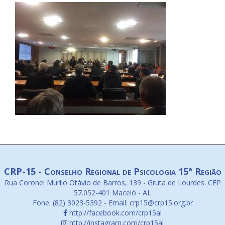
CRP-15 - Conselho Regional de Psicologia 15ª Região
Rua Coronel Murilo Otávio de Barros, 139 - Gruta de Lourdes. CEP
57.052-401 Maceió - AL
Fone: (82) 3023-5392 - Email: crp15@crp15.org.br
http://facebook.com/crp15al
http://instagram.com/crp15al