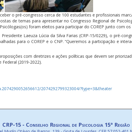
receber o pré-congresso cerca de 100 estudantes e profissionais ma
ropostas de temas para apresentar no Congresso Regional de Psicolo
s Psicólogas(os) foram eleitos para participar do COREP junto com o
 Presidente Laeuza Lúcia da Silva Farias (CRP-15/0229), o pré-cong
abalhadas para o COREP e o CNP. “Queremos a participação e inte
oposições com diretrizes e ações políticas que devem ser priorizada
 Federal (2019-2022).
/a.2074290052656612/2074292799323004/?type=3&theater
CRP-15 - Conselho Regional de Psicologia 15ª Região
l Murilo Otávio de Barros, 139 - Gruta de Lourdes. CEP 57.052-401 