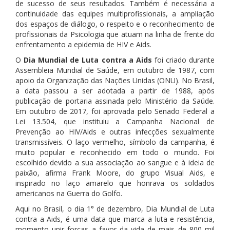
de sucesso de seus resultados. Também é necessária a
continuidade das equipes multiprofissionais, a ampliação
dos espaços de diálogo, o respeito e o reconhecimento de
profissionais da Psicologia que atuam na linha de frente do
enfrentamento a epidemia de HIV e Aids.
O
Dia Mundial de Luta contra a Aids
foi criado durante
Assembleia Mundial de Saúde, em outubro de 1987, com
apoio da Organização das Nações Unidas (ONU). No Brasil,
a data passou a ser adotada a partir de 1988, após
publicação de portaria assinada pelo Ministério da Saúde.
Em outubro de 2017, foi aprovada pelo Senado Federal a
Lei 13.504, que instituiu a Campanha Nacional de
Prevenção ao HIV/Aids e outras infecções sexualmente
transmissíveis. O laço vermelho, símbolo da campanha, é
muito popular e reconhecido em todo o mundo. Foi
escolhido devido a sua associação ao sangue e à ideia de
paixão, afirma Frank Moore, do grupo Visual Aids, e
inspirado no laço amarelo que honrava os soldados
americanos na Guerra do Golfo.
Aqui no Brasil, o dia 1° de dezembro, Dia Mundial de Luta
contra a Aids, é uma data que marca a luta e resistência,
momento unir forças a favor da vida de mais de 800 mil