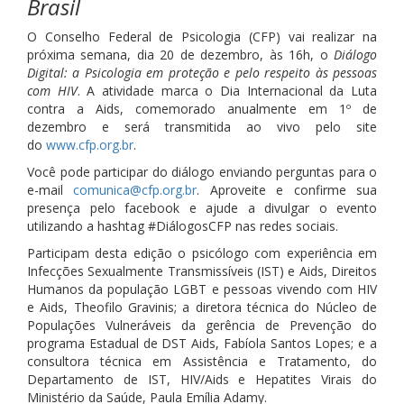
Brasil
O Conselho Federal de Psicologia (CFP) vai realizar na
próxima semana, dia 20 de dezembro, às 16h, o
Diálogo
Digital: a Psicologia em proteção e pelo respeito às pessoas
com HIV
. A atividade marca o Dia Internacional da Luta
contra a Aids, comemorado anualmente em 1º de
dezembro e será transmitida ao vivo pelo site
do
www.cfp.org.br
.
Você pode participar do diálogo enviando perguntas para o
e-mail
comunica@cfp.org.br
. Aproveite e confirme sua
presença pelo facebook e ajude a divulgar o evento
utilizando a hashtag #DiálogosCFP nas redes sociais.
Participam desta edição o psicólogo com experiência em
Infecções Sexualmente Transmissíveis (IST) e Aids, Direitos
Humanos da população LGBT e pessoas vivendo com HIV
e Aids, Theofilo Gravinis; a diretora técnica do Núcleo de
Populações Vulneráveis da gerência de Prevenção do
programa Estadual de DST Aids, Fabíola Santos Lopes; e a
consultora técnica em Assistência e Tratamento, do
Departamento de IST, HIV/Aids e Hepatites Virais do
Ministério da Saúde, Paula Emília Adamy.