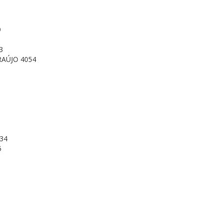
9
3
AÚJO 4054
34
5