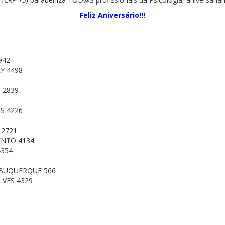
Feliz Aniversário!!!
942
Y 4498
 2839
S 4226
 2721
ENTO 4134
4354
LBUQUERQUE 566
VES 4329