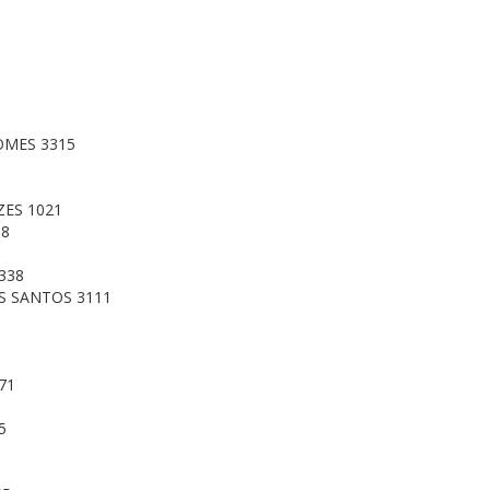
MES 3315
ES 1021
88
338
S SANTOS 3111
71
5