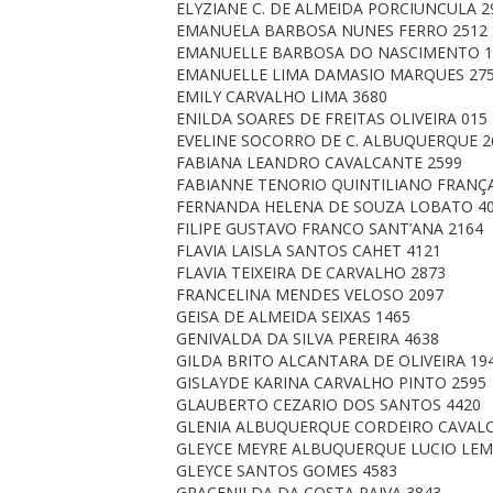
ELYZIANE C. DE ALMEIDA PORCIUNCULA 2
EMANUELA BARBOSA NUNES FERRO 2512
EMANUELLE BARBOSA DO NASCIMENTO 1
EMANUELLE LIMA DAMASIO MARQUES 27
EMILY CARVALHO LIMA 3680
ENILDA SOARES DE FREITAS OLIVEIRA 015
EVELINE SOCORRO DE C. ALBUQUERQUE 2
FABIANA LEANDRO CAVALCANTE 2599
FABIANNE TENORIO QUINTILIANO FRANÇA
FERNANDA HELENA DE SOUZA LOBATO 4
FILIPE GUSTAVO FRANCO SANT’ANA 2164
FLAVIA LAISLA SANTOS CAHET 4121
FLAVIA TEIXEIRA DE CARVALHO 2873
FRANCELINA MENDES VELOSO 2097
GEISA DE ALMEIDA SEIXAS 1465
GENIVALDA DA SILVA PEREIRA 4638
GILDA BRITO ALCANTARA DE OLIVEIRA 19
GISLAYDE KARINA CARVALHO PINTO 2595
GLAUBERTO CEZARIO DOS SANTOS 4420
GLENIA ALBUQUERQUE CORDEIRO CAVALC
GLEYCE MEYRE ALBUQUERQUE LUCIO LEM
GLEYCE SANTOS GOMES 4583
GRACENILDA DA COSTA PAIVA 3843