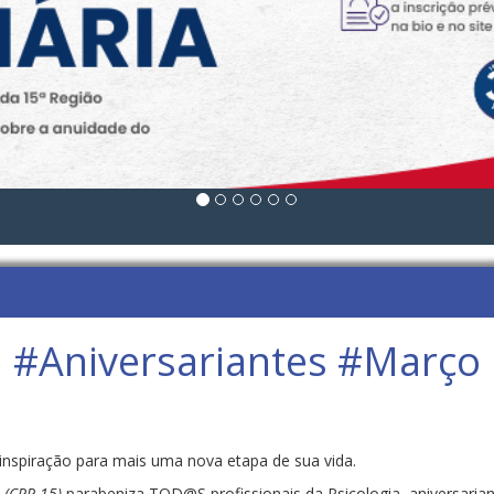
#Aniversariantes #Março
inspiração para mais uma nova etapa de sua vida.
 (CRP-15)
parabeniza TOD@S profissionais da Psicologia, aniversaria