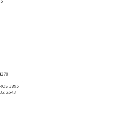
55
9
4278
ROS 3895
OZ 2643