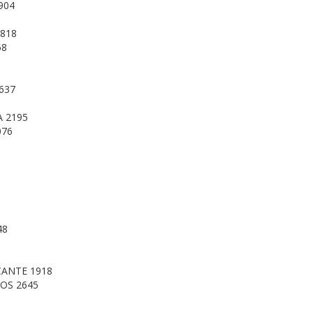
904
818
58
637
 2195
076
48
ANTE 1918
OS 2645