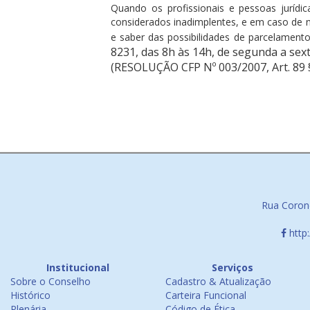
Quando os profissionais e pessoas juríd
considerados inadimplentes, e em caso de não
e saber das possibilidades de parcelamento,
8231, das 8h às 14h, de segunda a sext
(RESOLUÇÃO CFP Nº 003/2007, Art. 89 §3
Rua Corone
http
Institucional
Serviços
Sobre o Conselho
Cadastro & Atualização
Histórico
Carteira Funcional
Plenária
Código de Ética