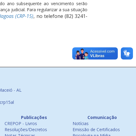
l do ano subsequente ao vencimento serão
nça judicial. Para regularizar a sua situação
Alagoas (CRP-15)
, no telefone (82) 3241-
Maceió - AL
crp15al
Publicações
Comunicação
CREPOP - Livros
Notícias
Resoluções/Decretos
Emissão de Certificados
Notas Técnicas
Psicologia na Mídia