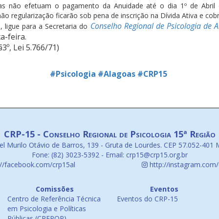
icas não efetuam o pagamento da Anuidade até o dia 1º de Abri
 regularização ficarão sob pena de inscrição na Dívida Ativa e cobra
Conselho Regional de Psicologia de 
 ligue para a Secretaria do
a-feira.
º, Lei 5.766/71)
#Psicologia
#Alagoas
#CRP15
CRP-15 - Conselho Regional de Psicologia 15ª Região
l Murilo Otávio de Barros, 139 - Gruta de Lourdes. CEP 57.052-401 
Fone: (82) 3023-5392 - Email: crp15@crp15.org.br
://facebook.com/crp15al
http://instagram.com/
Comissões
Eventos
Centro de Referência Técnica
Eventos do CRP-15
em Psicologia e Políticas
Públicas (CREPOP)