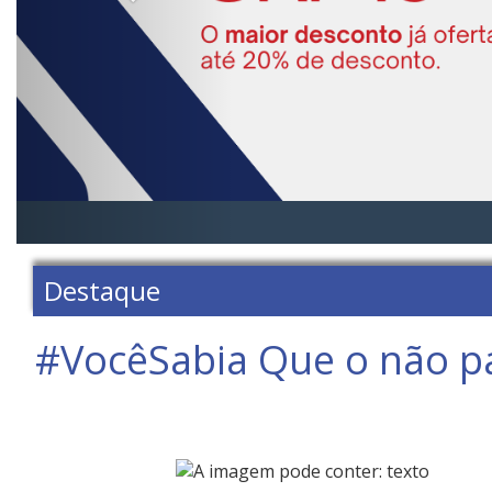
Destaque
#VocêSabia Que o não pa